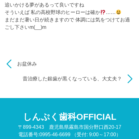
追いかける夢があるって良いですね
そういえば 私の高校野球のヒーローは確か
……
まだまだ暑い日が続きますので 体調には気をつけてお過
ごし下さいm(__)m
お盆休み
昔治療した銀歯が黒くなっている、大丈夫？
しんぷく歯科OFFICIAL
〒899-4343 鹿児島県霧島市国分野口西20-17
電話番号:0995-46-6699
（受付: 9:00～17:00）