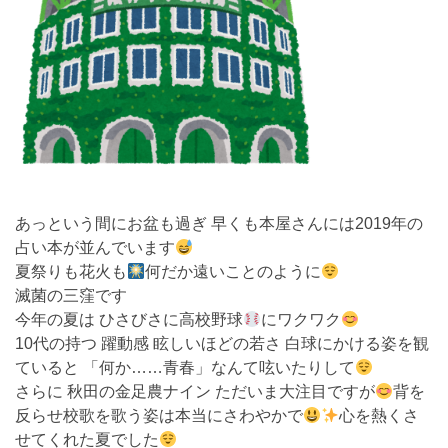
あっという間にお盆も過ぎ 早くも本屋さんには2019年の
占い本が並んでいます
夏祭りも花火も
何だか遠いことのように
滅菌の三窪です
今年の夏は ひさびさに高校野球
にワクワク
10代の持つ 躍動感 眩しいほどの若さ 白球にかける姿を観
ていると 「何か……青春」なんて呟いたりして
さらに 秋田の金足農ナイン ただいま大注目ですが
背を
反らせ校歌を歌う姿は本当にさわやかで
心を熱くさ
せてくれた夏でした