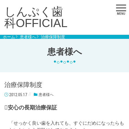
しんぷく歯
MENU
科OFFICIAL
ホーム
患者様へ
治療保障制度
患者様へ
治療保障制度
2012.05.17
患者様へ

安心の長期治療保証
「せっかく良い歯を入れても、すぐにだめになったらも