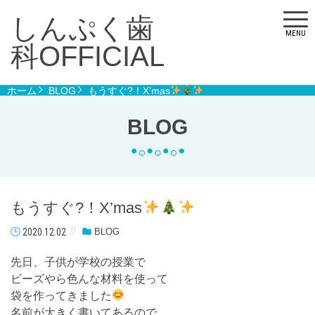
しんぷく歯
MENU
科OFFICIAL
ホーム
BLOG
もうすぐ?！X’mas
BLOG
もうすぐ?！X’mas
2020.12.02
BLOG
先日、子供が学校の授業で
ビーズやら色んな材料を使って
袋を作ってきました
名前が大きく書いてあるので