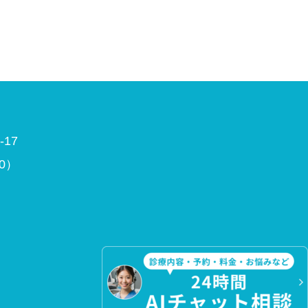
17
00）