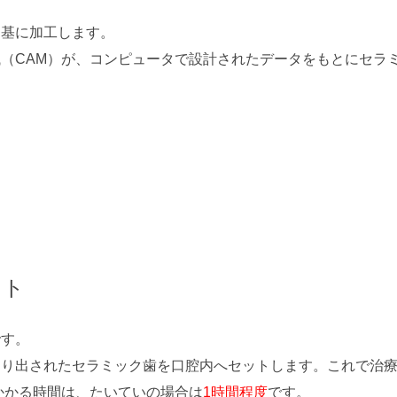
を基に加工します。
（CAM）が、コンピュータで設計されたデータをもとにセラ
。
ット
です。
削り出されたセラミック歯を口腔内へセットします。これで治
でにかかる時間は、たいていの場合は
1時間程度
です。